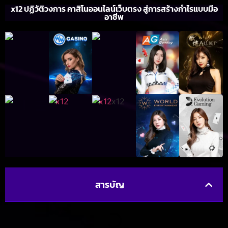
x12 ปฏิวัติวงการ คาสิโนออนไลน์เว็บตรง สู่การสร้างกำไรแบบมือ
อาชีพ
สารบัญ