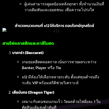
ผู้เล่นสามารถดูผลย้อนหลังทุกตา ทั้งจำนวนเงินที่
วางเดิมพันและยอดชนะ เพื่อความโปร่งใส
สำรวจหมวดเกมที่ x12 ให้บริการ ตอบโจทย์ทุกสไตล์
สายไพ่คลาสสิกและคาสิโนสด
บาคาร่า (Baccarat)
เกมยอดฮิตตลอดกาล เน้นการทายผลระหว่าง
Banker, Player หรือ Tie
x12 มีห้องให้เลือกหลายระดับ ตั้งแต่ทุนต่ำจนถึง
ระดับ VIP พร้อมสถิติช่วยวิเคราะห์
เสือมังกร (Dragon Tiger)
เหมาะกับคนชอบเกมเร็ว วัดผลด้วยไพ่ฝั่งละ 1 ใบ
ตัดสินแต้มสูงต่ำทันที