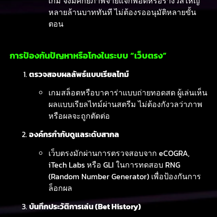
เกม จึงมีศักยภาพจ่ายแจ็กพอตหรือรางวัลใหญ่
หลายล้านบาททันที ไม่ต้องรออนุมัติหลายขั้น
ตอน
การป้องกันปัญหาหรือโกงในระบบ “เว็บตรง”
ตรวจสอบผลลัพธ์แบบเรียลไทม์
เกมสล็อตหรือบาคาร่าแบบถ่ายทอดสด ผู้เล่นเห็น
ผลแบบเรียลไทม์ผ่านสตรีม ไม่ต้องกังวลว่าภาพ
หรือผลจะถูกตัดต่อ
องค์กรกำกับดูแลระดับสากล
เว็บตรงมักผ่านการตรวจสอบจาก eCOGRA,
iTech Labs หรือ GLI ในการทดสอบ RNG
(Random Number Generator) เพื่อป้องกันการ
ล็อกผล
บันทึกประวัติการเล่น (Bet History)