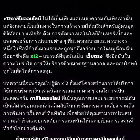
x12
คาสิโนออนไลน์
ไม่ได้เป็นเพียงแค่แหล่งความบันเทิงเท่านั้น
แต่ยังกลายเป็นเส้นทางในการสร้างรายได้เสริมสำหรับผู้คนยุค
ดิจิทัลอย่างแท้จริง ด้วยการพัฒนาเทคโนโลยีอินเทอร์เน็ตและ
แพลตฟอร์มการเล่นเกมต่าง ๆ ที่สะดวกสบายและครบวงจร
หนึ่งในชื่อที่กำลังมาแรงและถูกพูดถึงอย่างมากในหมู่นักพนัน
มืออาชีพคือ
x12
– แบรนด์ที่มุ่งมั่นเป็น “
เว็บตรง
” ซึ่งยึดมั่นใน
ความโปร่งใส การให้บริการด้วยมาตรฐานสากล และตอบโจทย์
ทุกไลฟ์สไตล์การลงทุน
บทความนี้จะพาคุณไปรู้จัก x12 ตั้งแต่โครงสร้างการให้บริการ
วิธีการบริหารเงิน เทคนิคการเล่นเกมต่าง ๆ จนถึงการเป็น
แพลตฟอร์ม
คาสิโนออนไลน์
ที่เน้นคุณภาพและประสบการณ์อัน
เป็นเลิศ พร้อมแนะนำเคล็ดลับในการจัดการความเสี่ยง รวมถึง
การค้นหา “เว็บตรง” ที่แท้จริง เพื่อช่วยให้คุณสามารถประสบ
ความสำเร็จและยกระดับการเล่นพนันให้กลายเป็นการลงทุนที่
ทำกำไรอย่างคุ้มค่า
ทำความรู้จัก x12 และจุดเปลี่ยนในวงการคาสิโนออนไลน์