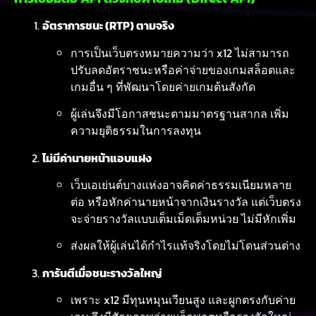
อัตราการชนะ (RTP) ตามจริง
การเป็นเว็บตรงหมายความว่า x12 ไม่สามารถ
ปรับลดอัตราชนะหรือค่าจ่ายของเกมสล็อตและ
เกมอื่น ๆ ที่พัฒนาโดยค่ายเกมต้นสังกัด
ผู้เล่นจึงมีโอกาสชนะตามมาตรฐานสากล เพิ่ม
ความยุติธรรมในการลงทุน
ไม่มีค่านายหน้าแอบแฝง
เว็บเอเย่นต์บางแห่งอาจคิดค่าธรรมเนียมหลาย
ต่อ หรือหักค่านายหน้าจากเงินรางวัล แต่เว็บตรง
จะจ่ายรางวัลแบบเต็มเม็ดเต็มหน่วย ไม่มีหักเพิ่ม
ส่งผลให้ผู้เล่นได้กำไรแท้จริงโดยไม่โดนส่วนต่าง
การันตีเมื่อชนะรางวัลใหญ่
เพราะ x12 มีทุนหมุนเวียนสูง และผูกตรงกับค่าย