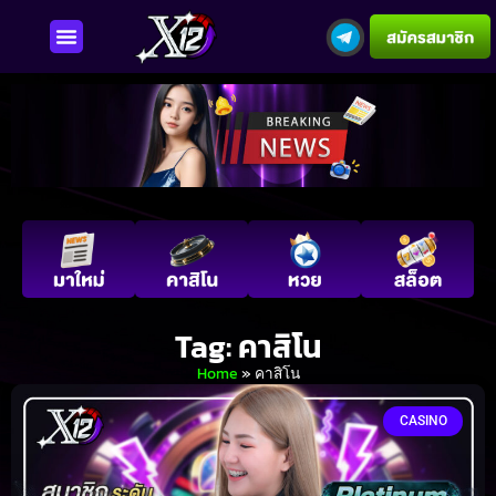
Tag: คาสิโน
Home
»
คาสิโน
CASINO