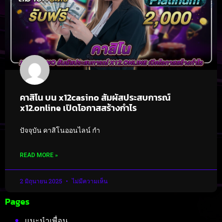
คาสิโน บน x12casino สัมผัสประสบการณ์
x12.online เปิดโอกาสสร้างกำไร
ปัจจุบัน คาสิโนออนไลน์ กำ
READ MORE »
2 มิถุนายน 2025
ไม่มีความเห็น
Pages
แนะนำเพื่อน