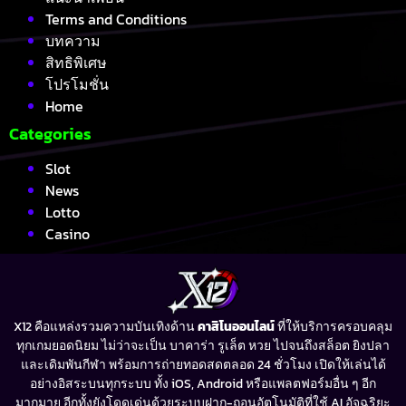
Terms and Conditions
บทความ
สิทธิพิเศษ
โปรโมชั่น
Home
Categories
Slot
News
Lotto
Casino
X12 คือแหล่งรวมความบันเทิงด้าน
คาสิโนออนไลน์
ที่ให้บริการครอบคลุม
ทุกเกมยอดนิยม ไม่ว่าจะเป็น บาคาร่า รูเล็ต หวย ไปจนถึงสล็อต ยิงปลา
และเดิมพันกีฬา พร้อมการถ่ายทอดสดตลอด 24 ชั่วโมง เปิดให้เล่นได้
อย่างอิสระบนทุกระบบ ทั้ง iOS, Android หรือแพลตฟอร์มอื่น ๆ อีก
มากมาย อีกทั้งยังโดดเด่นด้วยระบบฝาก-ถอนอัตโนมัติที่ใช้ AI อัจฉริยะ