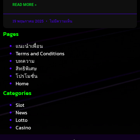
READ MORE »
19 พฤษภาคม 2025
ไม่มีความเห็น
Pages
แนะนำเพื่อน
Terms and Conditions
บทความ
สิทธิพิเศษ
โปรโมชั่น
Home
Categories
Slot
News
Lotto
Casino